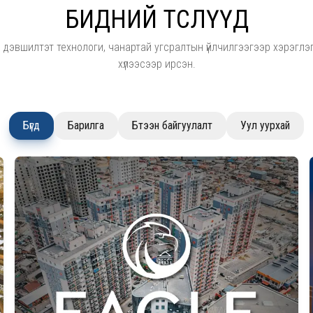
БИДНИЙ ТӨСЛҮҮД
н дэвшилтэт технологи, чанартай угсралтын үйлчилгээгээр хэрэглэ
хүлээсээр ирсэн.
Бүгд
Барилга
Бүтээн байгуулалт
Уул уурхай
Дэлгэрэнгүй