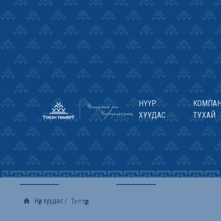
НҮҮР
КОМПА
ХУУДАС
ТУХАЙ
ТҮМЭН ТӨМӨРТ
Нүүр хуудас
/
Төслүүд
БИДНИЙ ТӨСЛҮҮД