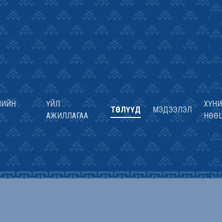
НИЙН
ҮЙЛ
ХҮН
ТӨСЛҮҮД
МЭДЭЭЛЭЛ
АЖИЛЛАГАА
НӨӨ