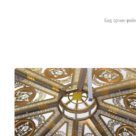
Бид орчин үеий
Дэлгэрэнгүй