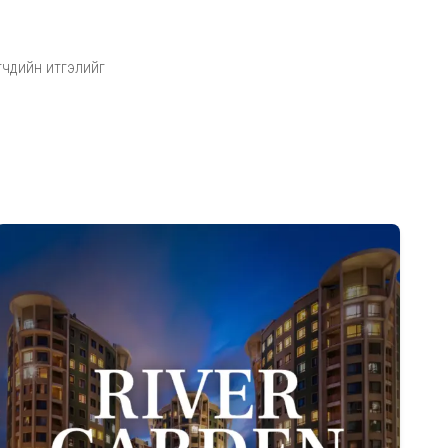
гчдийн итгэлийг
Дэлгэрэнгүй