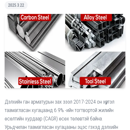
2025.3.22
Дэлхийн ган арматурын зах зээл 2017-2024 он хүртэл
таамагласан хугацаанд 6.9% -ийн тогтвортой жилийн
өсөлтийн хурдаар (CAGR) өсөх төлөвтэй байна.
Урьдчилан таамагласан хугацааны эцэс гэхэд дэлхийн