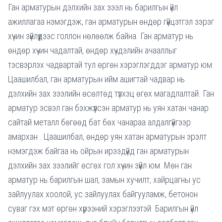
Ган арматурын дэлхийн зах зээл нь барилгын үйл
ажиллагаа нэмэгдэж, ган арматурын өндөр гүйцэтгэл зэрэг
хүчин зүйлүүдээс голлон нөлөөлж байна. Ган арматур нь
өндөр хүчин чадалтай, өндөр хүчдэлийн ачааллыг
тэсвэрлэх чадвартай тул өргөн хэрэглэгддэг арматур юм.
Цаашилбал, ган арматурын ийм ашигтай чадвар нь
дэлхийн зах зээлийн өсөлтөд түлхэц өгөх магадлалтай. Ган
арматур эсвэл ган бэхжүүлсэн арматур нь уян хатан чанар
сайтай металл бөгөөд бат бөх чанараа алдалгүйгээр
амархан . Цаашилбал, өндөр уян хатан арматурын эрэлт
нэмэгдэж байгаа нь ойрын ирээдүйд ган арматурын
дэлхийн зах зээлийг өсгөх гол хүчин зүйл юм. Мөн ган
арматур нь барилгын шал, замын хучилт, хайрцагны ус
зайлуулах хоолой, ус зайлуулах байгууламж, бетонон
суваг гэх мэт өргөн хүрээний хэрэглээтэй. Барилгын үйл