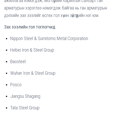
ажиллагаа нэмэгдэж, янз бүрийн барилгын салбарт ган
арматурын хэрэглээ нэмэгдэж байгаа нь ган арматурын
дэлхийн зах зээлийг өсгөх гол хүчин зүйлүүдийн нэг юм.
Зах зээлийн гол тоглогчид
Nippon Steel & Sumitomo Metal Corporation
Hebei Iron & Steel Group
Baosteel
Wuhan Iron & Steel Group
Posco
Jiangsu Shagang
Tata Steel Group