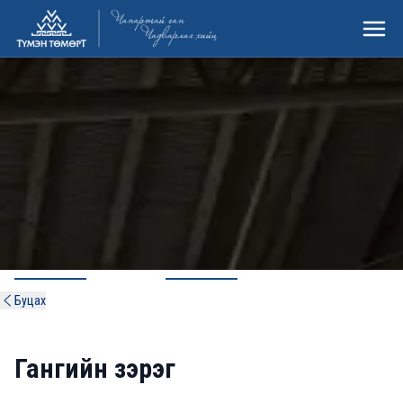
ТҮМЭН ТӨМӨРТ
Буцах
ГАНГИЙН ЗЭРЭГ
Гангийн зэрэг