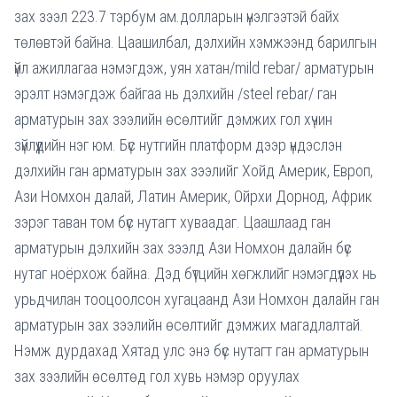
зах зээл 223.7 тэрбум ам.долларын үнэлгээтэй байх
төлөвтэй байна. Цаашилбал, дэлхийн хэмжээнд барилгын
үйл ажиллагаа нэмэгдэж, уян хатан/mild rebar/ арматурын
эрэлт нэмэгдэж байгаа нь дэлхийн /steel rebar/ ган
арматурын зах зээлийн өсөлтийг дэмжих гол хүчин
зүйлүүдийн нэг юм. Бүс нутгийн платформ дээр үндэслэн
дэлхийн ган арматурын зах зээлийг Хойд Америк, Европ,
Ази Номхон далай, Латин Америк, Ойрхи Дорнод, Африк
зэрэг таван том бүс нутагт хуваадаг. Цаашлаад ган
арматурын дэлхийн зах зээлд Ази Номхон далайн бүс
нутаг ноёрхож байна. Дэд бүтцийн хөгжлийг нэмэгдүүлэх нь
урьдчилан тооцоолсон хугацаанд Ази Номхон далайн ган
арматурын зах зээлийн өсөлтийг дэмжих магадлалтай.
Нэмж дурдахад Хятад улс энэ бүс нутагт ган арматурын
зах зээлийн өсөлтөд гол хувь нэмэр оруулах