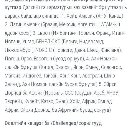
нутгаар
Дэлхийн ган арматурын зах зээлийг бүс нутгаар нь
дараах байдлаар ангилдаг.1. Хойд Америк (АНУ, Канад)
2. Латин Америк (Бразил, Мексик, Аргентин, LATAM-ын
үлдсэн хэсэг) 3. Европ (Их Британи, Герман, Франц, Итали,
Испани, Унгар, БЕНЕЛЮКС (Бельги, Нидерланд,
Люксембург), NORDIC (Норвеги, Дани, Швед, Финланд),
Польш, Орос, Европын бусад орнууд), 4. Ази-Номхон
далайн бүс нутаг (Хятад, Энэтхэг, Япон, Өмнөд Солонгос,
Малайз, Индонез, Тайван, Хонг Конг, Австрали, Шинэ
Зеланд, Ази Номхон далайн бусад бүс нутаг) 5. Ойрхи
Дорнод ба Африк (Израиль, GCC (Саудын Араб, АНЭУ,
Бахрейн, Кувейт, Катар, Оман), Хойд Африк, Өмнөд
Африк, Ойрхи Дорнод ба Африкийн бусад орнууд)
Өсөлтийн хөшүүрэг ба /Challenges/сорилтууд