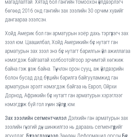
магадлалтай. Хятад бол гангийн томоохон үйлдвэрлэгч
бөгөөд 2016 онд гангийн зах зээлийн 30 орчим хувийг
дангаараа эзэлсэн.
Хойд Америк бол ган арматурын хоёр дахь тэргүүлэгч зах
зээл юм. Цаашилбал, Хойд Америкийн бүс нутагт ган
арматурын зах зээл энэ бүс нутагт барилгын үйл ажиллагаа
нэмэгдэж байгаатай холбоотойгоор эрчимтэй хөгжиж
байна гэж үзэж байна. Түүнчлэн орон сууц, аж үйлдвэрийн
болон бусад дэд бүтцийн барилга байгууламжид ган
арматурын эрэлт нэмэгдэж байгаа нь Европ, Ойрхи
Дорнод, Африкийн бүс нутагт ган арматурын хэрэглээг
нэмэгдүүлж буй гол хүчин зүйлүүд юм.
Зах зээлийн сегментчилэл
Дэлхийн ган арматурын зах
зээлийн гүнзгий дүн шинжилгээ нь дараахь сегментүүдийг
агуулдаг.
Бүтээгдэхүүнээр
Зөөлөн Деформацид орсон
Бүс