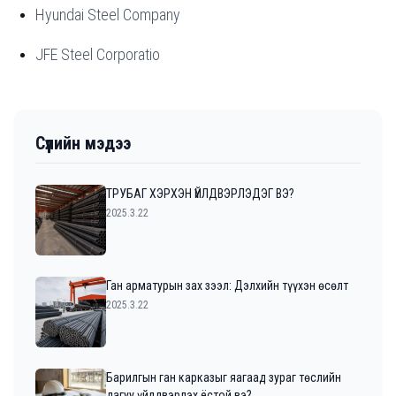
Hyundai Steel Company
JFE Steel Corporatio
Сүүлийн мэдээ
ТРУБАГ ХЭРХЭН ҮЙЛДВЭРЛЭДЭГ ВЭ?
2025.3.22
Ган арматурын зах зээл: Дэлхийн түүхэн өсөлт
2025.3.22
Барилгын ган карказыг яагаад зураг төслийн
дагуу үйлдвэрлэх ёстой вэ?